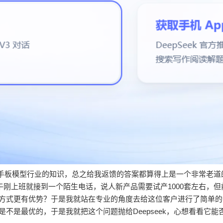
于手板模型行业的知识，总之给我返馈的答案都算得上是一个非常老道
午刚上班就接到一个陌生电话，说人新产品需要试产1000套左右，
方式更有优势？于是我就站在专业的角度去给这位客户进行了简单的
是最优的，于是我就把这个问题抛给Deepseek，心想看看它能否给